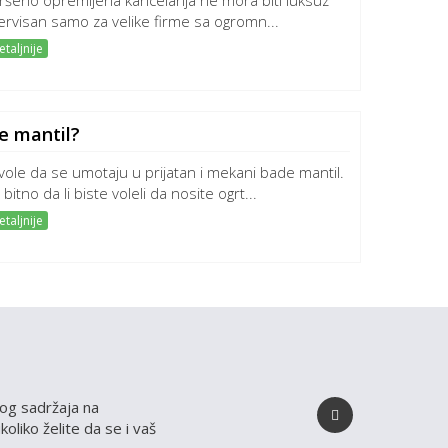
ršeno opremljena kancelarija ne mora biti luksuz
ervisan samo za velike firme sa ogromn...
taljnije
e mantil?
 vole da se umotaju u prijatan i mekani bade mantil.
 bitno da li biste voleli da nosite ogrt...
taljnije
ivog sadržaja na
oliko želite da se i vaš