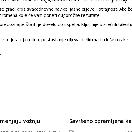
e gradi kroz svakodnevne navike, jasne ciljeve i istrajnost. Ako že
ih promena koje će vam doneti dugoročne rezultate.
 prepoznajte šta ih je dovelo do uspeha. Ključ nije u sreći ili talent
 jutarnja rutina, postavljanje ciljeva ili eliminacija loše navike – 
n.
e menjaju vožnju
Savršeno opremljena kan