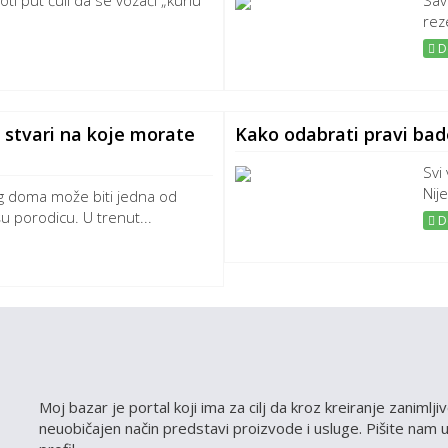
toti put čuli da se vozači „kunu“
Sav
rez
De
 stvari na koje morate
Kako odabrati pravi bad
Svi
Nije
g doma može biti jedna od
šu porodicu. U trenut...
De
Moj bazar je portal koji ima za cilj da kroz kreiranje zanimlj
neuobičajen način predstavi proizvode i usluge. Pišite nam uk