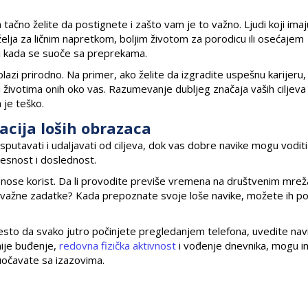
tačno želite da postignete i zašto vam je to važno. Ljudi koji ima
o želja za ličnim napretkom, boljim životom za porodicu ili osećajem
 i kada se suoče sa preprekama.
lazi prirodno. Na primer, ako želite da izgradite uspešnu karijeru,
i životima onih oko vas. Razumevanje dubljeg značaja vaših ciljev
 je teško.
acija loših obrazaca
sputavati i udaljavati od ciljeva, dok vas dobre navike mogu voditi
vesnost i doslednost.
onose korist. Da li provodite previše vremena na društvenim mre
te važne zadatke? Kada prepoznate svoje loše navike, možete ih 
esto da svako jutro počinjete pregledanjem telefona, uvedite nav
nije buđenje,
redovna fizička aktivnost
i vođenje dnevnika, mogu i
suočavate sa izazovima.