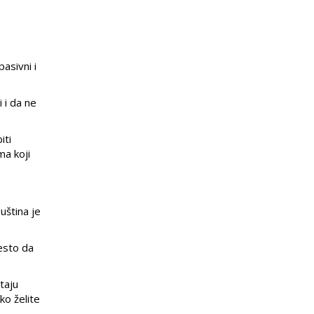
asivni i
 i da ne
iti
ma koji
Suština je
mesto da
taju
ko želite