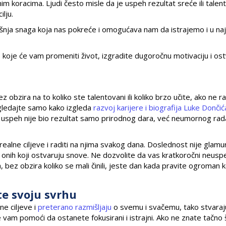
 koracima. Ljudi često misle da je uspeh rezultat sreće ili talenta
ilju.
ašnja snaga koja nas pokreće i omogućava nam da istrajemo i u na
 koje će vam promeniti život, izgradite dugoročnu motivaciju i ost
 obzira na to koliko ste talentovani ili koliko brzo učite, ako ne r
ogledajte samo kako izgleda
razvoj karijere i biografija Luke Dončić
 uspeh nije bio rezultat samo prirodnog dara, već neumornog rada
ealne ciljeve i raditi na njima svakog dana. Doslednost nije glamur
 i onih koji ostvaruju snove. Ne dozvolite da vas kratkoročni neusp
, bez obzira koliko se mali činili, jeste dan kada pravite ogroman 
te svoju svrhu
ne ciljeve i
preterano razmišljaju
o svemu i svačemu, tako stvaraj
že vam pomoći da ostanete fokusirani i istrajni. Ako ne znate tačno 