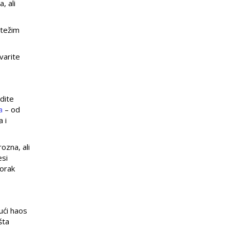
, ali
jtežim
varite
adite
a
– od
 i
ozna, ali
esi
korak
ući haos
šta