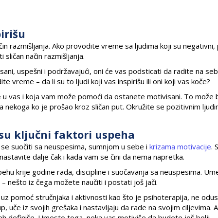
irišu
n razmišljanja. Ako provodite vreme sa ljudima koji su negativni, p
i sličan način razmišljanja.
ani, uspešni i podržavajući, oni će vas podsticati da radite na sebi
vreme – da li su to ljudi koji vas inspirišu ili oni koji vas koče?
 u vas i koja vam može pomoći da ostanete motivisani. To može b
riča nekoga ko je prošao kroz sličan put. Okružite se pozitivnim ljudi
su ključni faktori uspeha
te se suočiti sa neuspesima, sumnjom u sebe i
krizama motivacije
. 
nastavite dalje čak i kada vam se čini da nema napretka.
spehu krije godine rada, discipline i suočavanja sa neuspesima. U
 nešto iz čega možete naučiti i postati još jači.
lo uz pomoć stručnjaka i aktivnosti kao što je psihoterapija, ne odus
, uče iz svojih grešaka i nastavljaju da rade na svojim ciljevima. A
h definiše. Umesto toga, neka vas motiviše da budete još bolji.