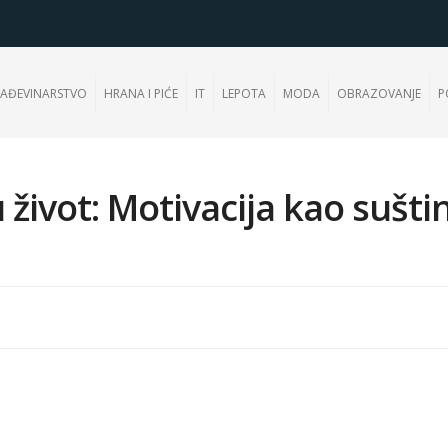
AĐEVINARSTVO
HRANA I PIĆE
IT
LEPOTA
MODA
OBRAZOVANJE
P
život: Motivacija kao sušti