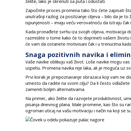
želite, lako je skrenuti sa puta i odustati.
Započnite proces promena tako što ćete zapisati šta 
unutrašnji razlog za postizanje ciljeva – bilo da je t
ispunjenosti – imaju veću verovatnoću da istraju čak
Kada pronađete svrhu iza svojih ciljeva, motivacija do
razmislite o tome kako će to doprineti vašem životu 
će vam da ostanete motivisani čak i u trenucima kada
Snaga pozitivnih navika i elimin
Vaše navike oblikuju vaš život. Loše navike mogu vas 
uspehu. Promena navika nije laka, ali je moguća uz s
Prvi korak je prepoznavanje obrazaca koji vam ne d
umesto da radite na svom cilju? Da li često odlaže
zameniti boljim alternativama.
Na primer, ako želite da razvijete produktivnost, um
pisanja dnevnog plana. Male promene, kao što su ra
ogroman uticaj na vašu motivaciju i način na koji se 