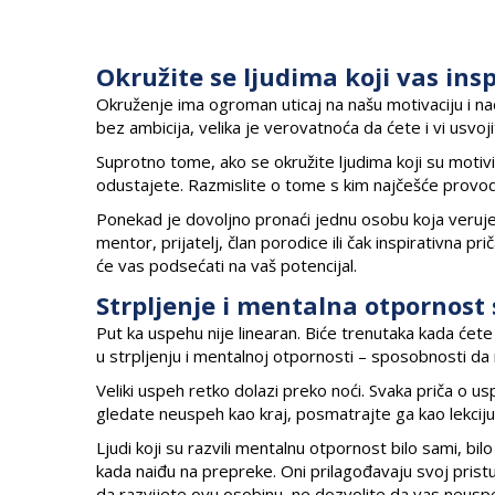
Okružite se ljudima koji vas insp
Okruženje ima ogroman uticaj na našu motivaciju i nači
bez ambicija, velika je verovatnoća da ćete i vi usvojit
Suprotno tome, ako se okružite ljudima koji su motivis
odustajete. Razmislite o tome s kim najčešće provodite 
Ponekad je dovoljno pronaći jednu osobu koja veruje
mentor, prijatelj, član porodice ili čak inspirativna p
će vas podsećati na vaš potencijal.
Strpljenje i mentalna otpornost 
Put ka uspehu nije linearan. Biće trenutaka kada će
u strpljenju i mentalnoj otpornosti – sposobnosti da 
Veliki uspeh retko dolazi preko noći. Svaka priča o u
gledate neuspeh kao kraj, posmatrajte ga kao lekciju –
Ljudi koji su razvili mentalnu otpornost bilo sami, bi
kada naiđu na prepreke. Oni prilagođavaju svoj pristup
da razvijete ovu osobinu, ne dozvolite da vas neuspe