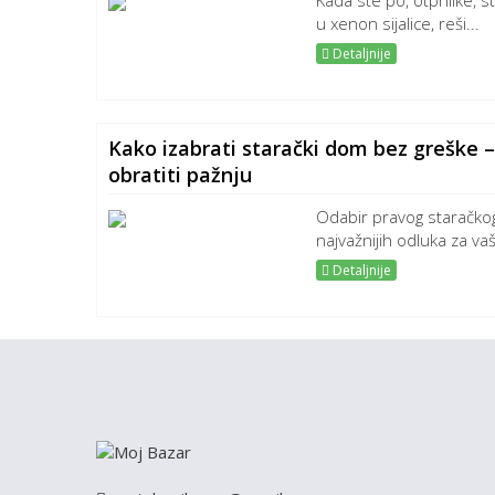
Kada ste po, otprilike, s
u xenon sijalice, reši...
Detaljnije
Kako izabrati starački dom bez greške –
obratiti pažnju
Odabir pravog staračko
najvažnijih odluka za va
Detaljnije