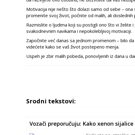
Motivacija nije nešto što dolazi samo od sebe – ona s
promenite svoj život, počnite od malih, ali dosledn
Razmislite o ljudima koji su postigli ono što vi želite i
svakodnevnim navikama i nepokolebljivoj motivaciji.
Započnite već danas sa jednom promenom – bilo da je to
videćete kako se vaš život postepeno menja.
Uspeh je zbir malih pobeda, ponovljenih iz dana u da
Srodni tekstovi:
Vozači preporučuju: Kako xenon sijalic