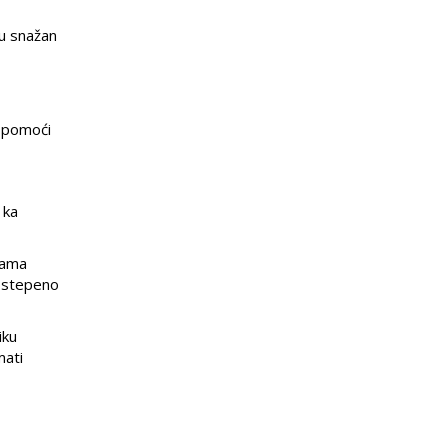
ju snažan
a pomoći
 ka
žama
postepeno
iku
mati