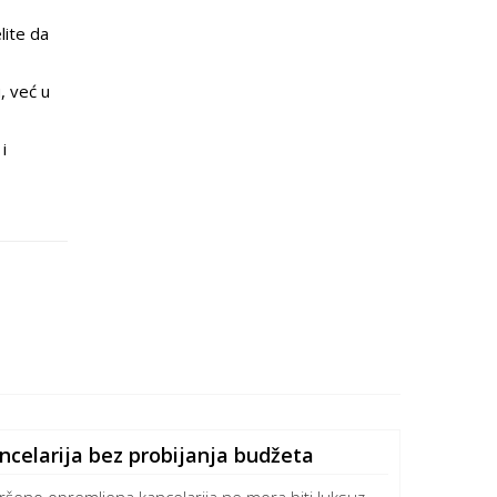
lite da
u, već u
i
celarija bez probijanja budžeta