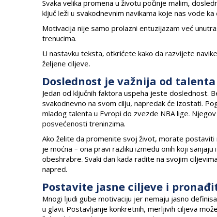
Svaka velika promena u životu počinje malim, doslednim
ključ leži u svakodnevnim navikama koje nas vode ka c
Motivacija nije samo prolazni entuzijazam već unutr
trenucima.
U nastavku teksta, otkrićete kako da razvijete navike
željene ciljeve.
Doslednost je važnija od talenta
Jedan od ključnih faktora uspeha jeste doslednost. Bez
svakodnevno na svom cilju, napredak će izostati. P
mladog talenta u Evropi do zvezde NBA lige. Njegov
posvećenosti treninzima.
Ako želite da promenite svoj život, morate postaviti r
je moćna – ona pravi razliku između onih koji sanjaju
obeshrabre. Svaki dan kada radite na svojim ciljevima
napred.
Postavite jasne ciljeve i pronađi
Mnogi ljudi gube motivaciju jer nemaju jasno definisa
u glavi. Postavljanje konkretnih, merljivih ciljeva mo