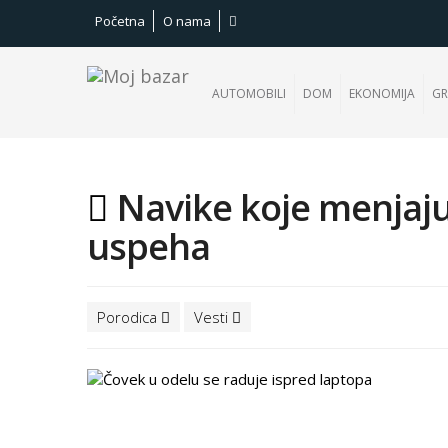
Početna
O nama
AUTOMOBILI
DOM
EKONOMIJA
GR
Navike koje menjaju 
uspeha
Porodica
Vesti