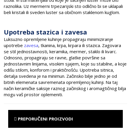
stola. Vrsta materijala od koje je sačinjen luster može biti
raznolika. Uz mermerni trpezarijski sto odlično bi se uklapali
beli kristali ili sveden luster sa običnom staklenom kuglom.
Upotreba stazica i zavesa
Luksuzno opremljene kuhinje propagiraju minimiziranje
upotrebe
zavesa
, tkanina, krpa, krpara ili stazica. Zagovara
se stil jednostavnosti, keramika, mermer, staklo ili kvarc.
Odnosno, propagiraju se ravne, glatke površine sa
jednostavnim linijama, visokim sjajem, koje su stabilne, a koje
odišu stilom, konforom i praktičnošću. Upotreba sitnica,
detalja svedena je na minimun. Začinsko bilje jedno je od
bitnih elemenata savremenata opremljenoj kuhinji. Na taj
način keramičke saksije raznog začinskog i aromagtičnog bilja
mogu vaš prostor oplemeniti.
PREPORUČENI PROIZVODI