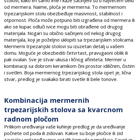
stolovi, kako im samo ime i kaže sačinjeni su u najvećem delu
od mermera. Naime, ploča je mermerna. To mermernom
trpezarijskom stolu obezbeđuje masivnost, stabilnost i
otpornost. Ploča može potpuno biti izgrađena od mermera ili
ako se kupac odluči ivice mogu biti obrađene od drugog
materijala. Nogari su obično sačinjeni od nekog drugog
materijala, koji je poželjno uklopiti sa trpezarijskim stolicama.
Mermerni trpezarijski stolovi su izuzetan detalj u vašem
domu. Moguće je obezbediti četvrtast, pravugaoni oblik ili
pak ovalan. Sve je stvar ukusa i ličnog afiniteta. Mermer u
kombinaciji sa dobrom keramikom čini prostor idiličnim, čistim
i svetlim. Boja mermernog trpezarijskog stola opet je, lična
stvar, predlog je svakako birati svetle ili bele tonove.
Kombinacija mermernih
trpezarijskih stolova sa kvarcnom
radnom pločom
Prilikom uređivanja vaše kuhinje predlog je da uređivanje
počnete od poda ili zidovan. Kakve su boje pločice ili zid
zavisiće i prilagođavanje ostalih komada nameštaja. Savet je