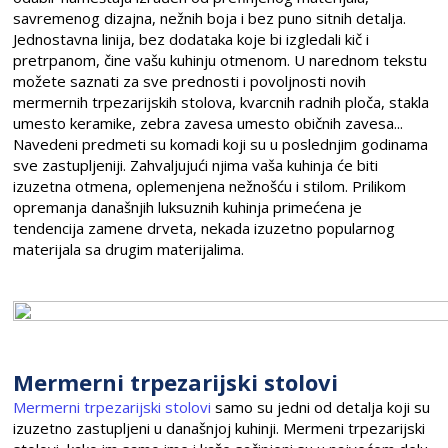
savremenog dizajna, nežnih boja i bez puno sitnih detalja.
Jednostavna linija, bez dodataka koje bi izgledali kič i
pretrpanom, čine vašu kuhinju otmenom. U narednom tekstu
možete saznati za sve prednosti i povoljnosti novih
mermernih trpezarijskih stolova, kvarcnih radnih ploča, stakla
umesto keramike, zebra zavesa umesto običnih zavesa...
Navedeni predmeti su komadi koji su u poslednjim godinama
sve zastupljeniji. Zahvaljujući njima vaša kuhinja će biti
izuzetna otmena, oplemenjena nežnošću i stilom. Prilikom
opremanja današnjih luksuznih kuhinja primećena je
tendencija zamene drveta, nekada izuzetno popularnog
materijala sa drugim materijalima.
Mermerni trpezarijski stolovi
Mermerni trpezarijski stolovi
samo su jedni od detalja koji su
izuzetno zastupljeni u današnjoj kuhinji. Mermeni trpezarijski