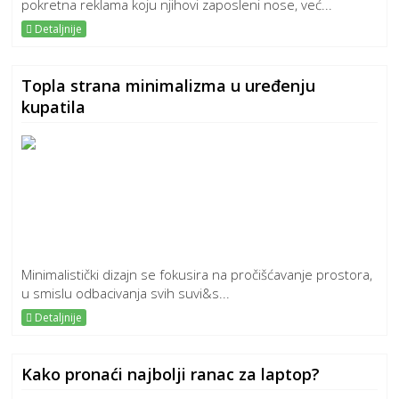
pokretna reklama koju njihovi zaposleni nose, već...
Detaljnije
Topla strana minimalizma u uređenju
kupatila
Minimalistički dizajn se fokusira na pročišćavanje prostora,
u smislu odbacivanja svih suvi&s...
Detaljnije
Kako pronaći najbolji ranac za laptop?