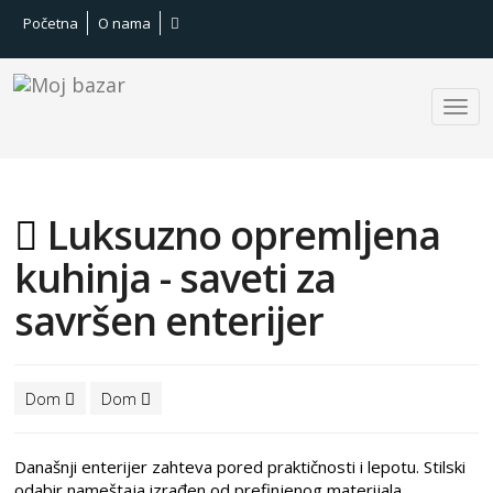
Početna
O nama
Luksuzno opremljena
kuhinja - saveti za
savršen enterijer
Dom
Dom
Današnji enterijer zahteva pored praktičnosti i lepotu. Stilski
odabir nameštaja izrađen od prefinjenog materijala,