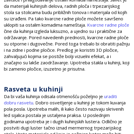
da materijali kuhinjsih delova, radnih ploča i trpezarijskog
stola sa stolicama budu približnih tonova i materijala od kojih
su izrađeni. Pa tako kvarcne radne ploče možete savršeno
uklopiti sa ostalim komadima nameštaja.
Kvarcne radne ploče
čine da kuhinja izgleda luksuzno, a ujedno su i praktične za
održavanje. Pored navedenih prednosti, kvarcne radne ploče
su otporne i dugovečne. Pored toga trebalo bi obratiti pažnju
i na zidne i podne pločice. Predlog je koristiti 3D pločice,
zahvaljujući kojima se postiže bolji vizuelni efekat, a i
značajno su lakše zaodržavanje. Upotreba stakla u kuhinji, koji
bi zamenio pločice, izuzetno je prisutna.
Rasveta u kuhinji
Da bi vaša kuhinja odisala otmenošću poželjno je
uraditi
dobru rasvetu
. Dobro osvetljenje u kuhinji je tokom kuvanja
pola posla. Upotreba malih, ili kako često nazivaju skrivenih
led sijalica postala je ustaljena praksa. U poslednjim
godinama upotreba je i dugih kuhinjskih lustera. Odlično je
postviti dugi luster tačno iznad mermernog trpezarijskog