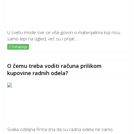
U svetu mode sve se više govori o materijalima koji nisu
samo lepi na izgled, već su i prijat...
Detaljnije
O čemu treba voditi računa prilikom
kupovine radnih odela?
Svaka ozbiljna firma zna da su radna odela ne samo