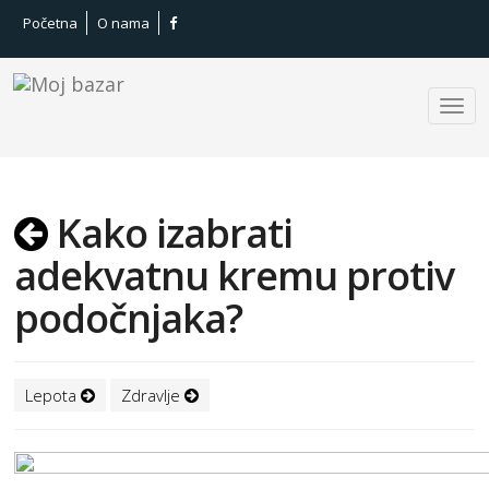
Početna
O nama
Kako izabrati
adekvatnu kremu protiv
podočnjaka?
Lepota
Zdravlje