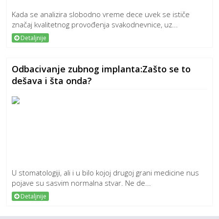
Kada se analizira slobodno vreme dece uvek se ističe
značaj kvalitetnog provođenja svakodnevnice, uz...
Detaljnije
Odbacivanje zubnog implanta:Zašto se to
dešava i šta onda?
U stomatologiji, ali i u bilo kojoj drugoj grani medicine nus
pojave su sasvim normalna stvar. Ne de...
Detaljnije