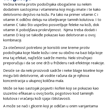
Većina krema protiv podočnjaka obogaćene su nekim
dodatnim sastojcima i vitaminima koji mogu imate i te kako
delotvorno dejstvo na kožu. Pa tako na primer vitamin C i
vitamin K odlično deluju na izbeljivanje tamnih kolutova. I to
vitamin C tako što uspešno posvetljuje feleke na koži, dok
vitamin K poboljšava prokrvljenost. Njima treba dodati i
vitamin D koji se takođe pokazao kao delotvoran u ovoj
kombinaciji.
Za otečenost potrebno je koristiti one kreme protiv
podočnjaka koje hlade kožu i one su obično na bazi bilja koje
ima taj efekat, najčešće sadrže mentu. Neki stručnjaci
preporučuju i da se one drži u frižideru radi efektnije reakcije.
Desiće se da neki proizvodi sadrže i neke blage kiseline koje
mogu biti delotvorne, ali vodite računa da je njihova
koncentracija u ukupnoj količina mala.
Može se kao sastojak pojaviti i kofein koji se pokazao kao
izuzetno efikasan u ovoj borbi, pogotovo kod taminijih
kolutova i vraćanju koži sjaja i blistavosti.
A može se naći i glicerin koji je odličan u onim varijantama