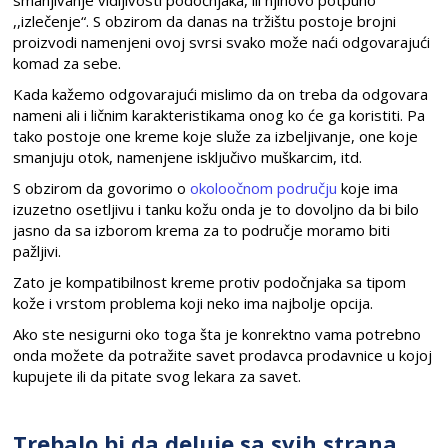
smanjivanje vidljivosti podočnjaka, ili njihovo potpuno
,,izlečenje“. S obzirom da danas na tržištu postoje brojni
proizvodi namenjeni ovoj svrsi svako može naći odgovarajući
komad za sebe.
Kada kažemo odgovarajući mislimo da on treba da odgovara
nameni ali i ličnim karakteristikama onog ko će ga koristiti. Pa
tako postoje one kreme koje služe za izbeljivanje, one koje
smanjuju otok, namenjene isključivo muškarcim, itd.
S obzirom da govorimo o
okoloočnom području
koje ima
izuzetno osetljivu i tanku kožu onda je to dovoljno da bi bilo
jasno da sa izborom krema za to područje moramo biti
pažljivi.
Zato je kompatibilnost kreme protiv podočnjaka sa tipom
kože i vrstom problema koji neko ima najbolje opcija.
Ako ste nesigurni oko toga šta je konrektno vama potrebno
onda možete da potražite savet prodavca prodavnice u kojoj
kupujete ili da pitate svog lekara za savet.
Trebalo bi da deluje sa svih strana