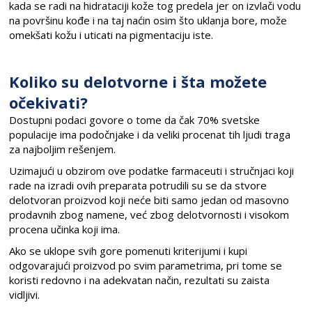
kada se radi na hidrataciji kože tog predela jer on izvlači vodu
na površinu kođe i na taj naćin osim što uklanja bore, može
omekšati kožu i uticati na pigmentaciju iste.
Koliko su delotvorne i šta možete
očekivati?
Dostupni podaci govore o tome da čak 70% svetske
populacije ima podočnjake i da veliki procenat tih ljudi traga
za najboljim rešenjem.
Uzimajući u obzirom ove podatke farmaceuti i stručnjaci koji
rade na izradi ovih preparata potrudili su se da stvore
delotvoran proizvod koji neće biti samo jedan od masovno
prodavnih zbog namene, već zbog delotvornosti i visokom
procena učinka koji ima.
Ako se uklope svih gore pomenuti kriterijumi i kupi
odgovarajući proizvod po svim parametrima, pri tome se
koristi redovno i na adekvatan način, rezultati su zaista
vidljivi.