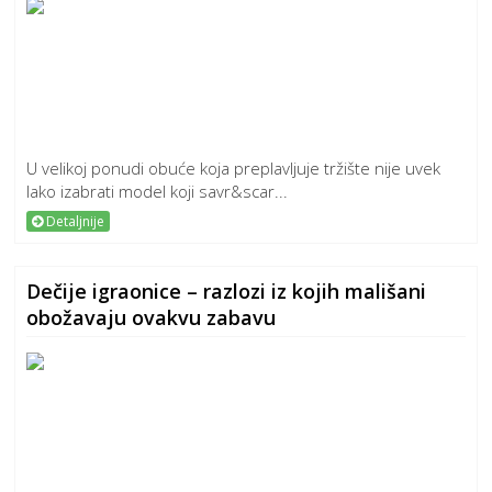
U velikoj ponudi obuće koja preplavljuje tržište nije uvek
lako izabrati model koji savr&scar...
Detaljnije
Dečije igraonice – razlozi iz kojih mališani
obožavaju ovakvu zabavu