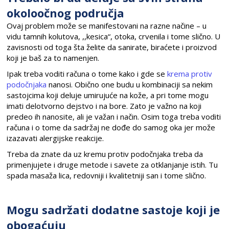
okoloočnog područja
Ovaj problem može se manifestovani na razne načine – u
vidu tamnih kolutova, ,,kesica“, otoka, crvenila i tome slično. U
zavisnosti od toga šta želite da sanirate, biraćete i proizvod
koji je baš za to namenjen.
Ipak treba voditi računa o tome kako i gde se
krema protiv
podočnjaka
nanosi. Obično one budu u kombinaciji sa nekim
sastojcima koji deluje umirujuće na kože, a pri tome mogu
imati delotvorno dejstvo i na bore. Zato je važno na koji
predeo ih nanosite, ali je važan i način. Osim toga treba voditi
računa i o tome da sadržaj ne dođe do samog oka jer može
izazavati alergijske reakcije.
Treba da znate da uz kremu protiv podočnjaka treba da
primenjujete i druge metode i savete za otklanjanje istih. Tu
spada masaža lica, redovniji i kvalitetniji san i tome slično.
Mogu sadržati dodatne sastoje koji je
obogaćuju