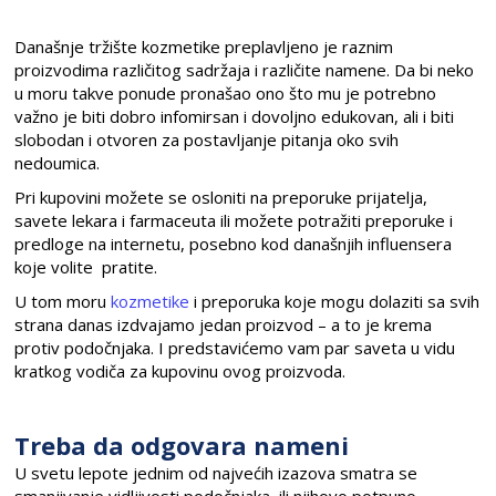
Današnje tržište kozmetike preplavljeno je raznim
proizvodima različitog sadržaja i različite namene. Da bi neko
u moru takve ponude pronašao ono što mu je potrebno
važno je biti dobro infomirsan i dovoljno edukovan, ali i biti
slobodan i otvoren za postavljanje pitanja oko svih
nedoumica.
Pri kupovini možete se osloniti na preporuke prijatelja,
savete lekara i farmaceuta ili možete potražiti preporuke i
predloge na internetu, posebno kod današnjih influensera
koje volite pratite.
U tom moru
kozmetike
i preporuka koje mogu dolaziti sa svih
strana danas izdvajamo jedan proizvod – a to je krema
protiv podočnjaka. I predstavićemo vam par saveta u vidu
kratkog vodiča za kupovinu ovog proizvoda.
Treba da odgovara nameni
U svetu lepote jednim od najvećih izazova smatra se