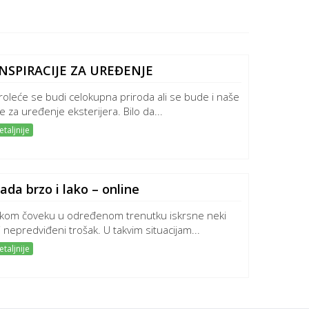
NSPIRACIJE ZA UREĐENJE
roleće se budi celokupna priroda ali se bude i naše
je za uređenje eksterijera. Bilo da...
taljnije
ada brzo i lako – online
kom čoveku u određenom trenutku iskrsne neki
i nepredviđeni trošak. U takvim situacijam...
taljnije