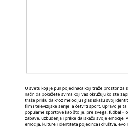
U svetu koji je pun pojedinaca koji traže prostor za s
način da pokažete svima koji vas okružuju ko ste zapr
traže priliku da kroz melodiju i glas iskažu svoj ident
film i televizijske serije, a četvrti sport. Upravo je
popularne sportove kao što je, pre svega, fudbal – ova
zabave, uzbuđenja i prilike da iskažu svoje emocije. 
emocija, kulture i identiteta pojedinca i društva, evo