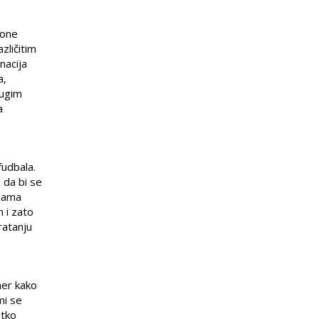
 one
zličitim
nacija
a,
rugim
a
fudbala.
 da bi se
rmama
n i zato
ratanju
mer kako
mi se
etko