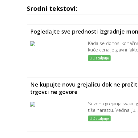
Srodni tekstovi:
Pogledajte sve prednosti izgradnje mo
Kada se donosi konačna
kuće cena je glavni fakt
Detaljnije
Ne kupujte novu grejalicu dok ne proči
trgovci ne govore
Sezona grejanja svake g
tiše narastu. Većina lju..
Detaljnije