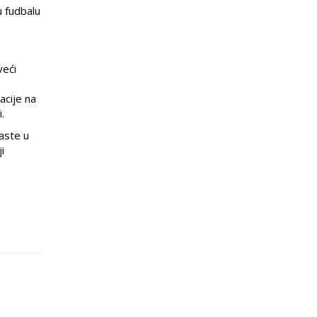
u fudbalu
veći
acije na
.
raste u
i