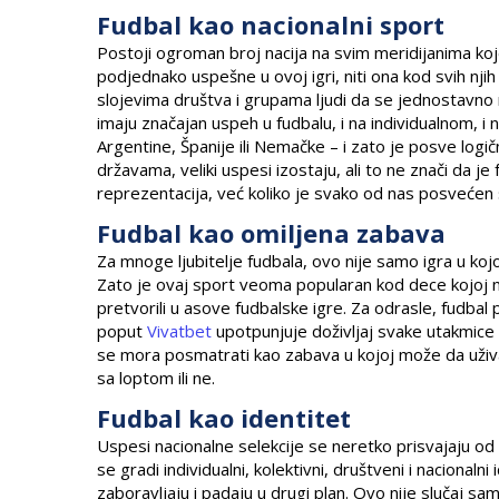
Fudbal kao nacionalni sport
Postoji ogroman broj nacija na svim meridijanima ko
podjednako uspešne u ovoj igri, niti ona kod svih njih
slojevima društva i grupama ljudi da se jednostavno n
imaju značajan uspeh u fudbalu, i na individualnom, 
Argentine, Španije ili Nemačke – i zato je posve log
državama, veliki uspesi izostaju, ali to ne znači da j
reprezentacija, već koliko je svako od nas posvećen 
Fudbal kao omiljena zabava
Za mnoge ljubitelje fudbala, ovo nije samo igra u kojoj
Zato je ovaj sport veoma popularan kod dece kojoj n
pretvorili u asove fudbalske igre. Za odrasle, fudb
poput
Vivatbet
upotpunjuje doživljaj svake utakmice i
se mora posmatrati kao zabava u kojoj može da uživa
sa loptom ili ne.
Fudbal kao identitet
Uspesi nacionalne selekcije se neretko prisvajaju od s
se gradi individualni, kolektivni, društveni i nacionaln
zaboravljaju i padaju u drugi plan. Ovo nije slučaj 