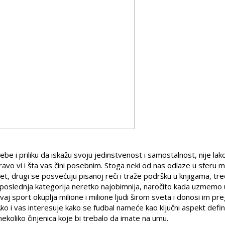
ebe i priliku da iskažu svoju jedinstvenost i samostalnost, nije lak
avo vi i šta vas čini posebnim. Stoga neki od nas odlaze u sferu m
itet, drugi se posvećuju pisanoj reči i traže podršku u knjigama, tre
 ta poslednja kategorija neretko najobimnija, naročito kada uzmemo 
j sport okuplja milione i milione ljudi širom sveta i donosi im pre
Ako i vas interesuje kako se fudbal nameće kao ključni aspekt defin
 nekoliko činjenica koje bi trebalo da imate na umu.