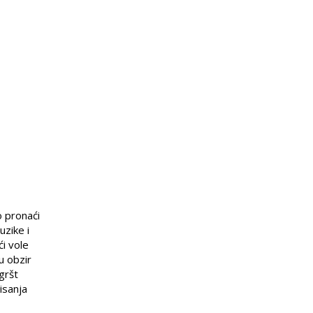
o pronaći
uzike i
ći vole
u obzir
gršt
isanja