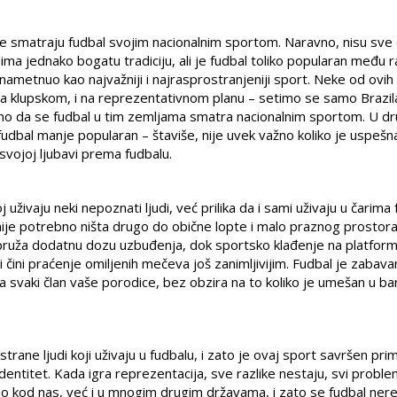
je smatraju fudbal svojim nacionalnim sportom. Naravno, nisu sve
 ima jednako bogatu tradiciju, ali je fudbal toliko popularan među ra
ametnuo kao najvažniji i najrasprostranjeniji sport. Neke od ovih 
i na klupskom, i na reprezentativnom planu – setimo se samo Brazil
ično da se fudbal u tim zemljama smatra nacionalnim sportom. U d
e fudbal manje popularan – štaviše, nije uvek važno koliko je uspešn
svojoj ljubavi prema fudbalu.
 uživaju neki nepoznati ljudi, već prilika da i sami uživaju u čarima 
ije potrebno ništa drugo do obične lopte i malo praznog prostora
al pruža dodatnu dozu uzbuđenja, dok sportsko klađenje na platfo
 čini praćenje omiljenih mečeva još zanimljivijim. Fudbal je zabava
 svaki član vaše porodice, bez obzira na to koliko je umešan u ba
trane ljudi koji uživaju u fudbalu, i zato je ovaj sport savršen pri
i identitet. Kada igra reprezentacija, sve razlike nestaju, svi proble
samo kod nas, već i u mnogim drugim državama, i zato se fudbal ner