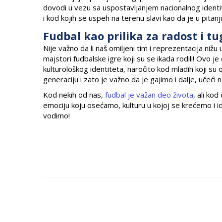
dovodi u vezu sa uspostavljanjem nacionalnog identit
i kod kojih se uspeh na terenu slavi kao da je u pitanj
Fudbal kao prilika za radost i t
Nije važno da li naš omiljeni tim i reprezentacija nižu 
majstori fudbalske igre koji su se ikada rodili! Ovo je
kulturološkog identiteta, naročito kod mladih koji su 
generaciju i zato je važno da je gajimo i dalje, učeći 
Kod nekih od nas,
fudbal je važan deo života
, ali ko
emociju koju osećamo, kulturu u kojoj se krećemo i ide
vodimo!