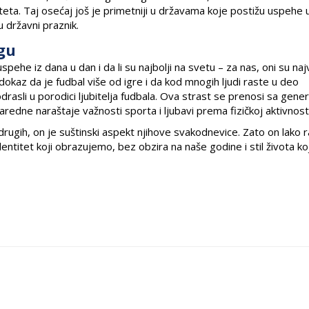
eta. Taj osećaj još je primetniji u državama koje postižu uspehe 
u državni praznik.
ugu
uspehe iz dana u dan i da li su najbolji na svetu – za nas, oni su naj
 dokaz da je fudbal više od igre i da kod mnogih ljudi raste u deo
odrasli u porodici ljubitelja fudbala. Ova strast se prenosi sa gener
naredne naraštaje važnosti sporta i ljubavi prema fizičkoj aktivnosti
d drugih, on je suštinski aspekt njihove svakodnevice. Zato on lako 
ntitet koji obrazujemo, bez obzira na naše godine i stil života koj