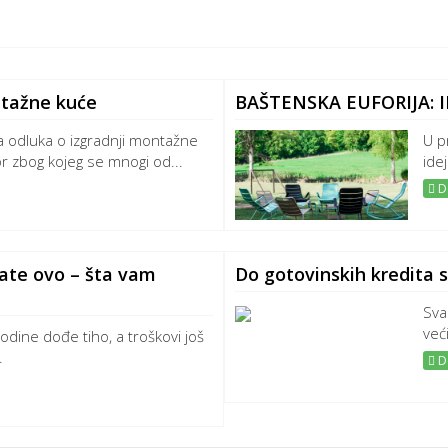
ntažne kuće
BAŠTENSKA EUFORIJA: I
 odluka o izgradnji montažne
U p
or zbog kojeg se mnogi od...
ide
De
tate ovo – šta vam
Do gotovinskih kredita s
Sva
već
odine dođe tiho, a troškovi još
.
De