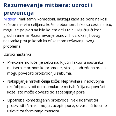
Razumevanje mitisera: uzroci i
prevencija
Mitiseri
, mali tamni komedoni, nastaju kada se pore na koži
začepe mrtvim ćelijama kože i sebumom. Iako su česti na licu,
mogu se pojaviti na bilo kojem delu tela, uključujući leđa,
grudi i ramena. Razumevanje osnovnih uzroka njihovog
nastanka prvi je korak ka efikasnom rešavanju ovog
problema.
Uzroci nastanka:
Prekomerno lučenje sebuma: Ključni faktor u nastanku
mitisera. Hormonske promene, stres, i određena hrana
mogu povećati proizvodnju sebuma.
Nakupljanje mrtvih ćelija kože: Nepravilna ili nedovoljna
eksfolijacija vodi do akumulacije mrtvih ćelija na površini
kože, što može dovesti do začepljenja pora.
Upotreba komedogenih proizvoda: Neki kozmetički
proizvodi i šminka mogu začepiti pore, stvarajući idealne
uslove za formiranje mitisera.