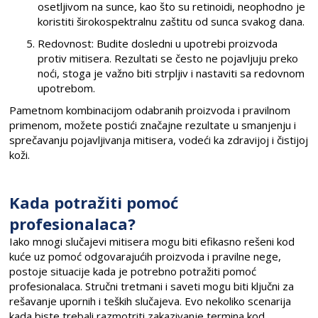
osetljivom na sunce, kao što su retinoidi, neophodno je
koristiti širokospektralnu zaštitu od sunca svakog dana.
Redovnost: Budite dosledni u upotrebi proizvoda
protiv mitisera. Rezultati se često ne pojavljuju preko
noći, stoga je važno biti strpljiv i nastaviti sa redovnom
upotrebom.
Pametnom kombinacijom odabranih proizvoda i pravilnom
primenom, možete postići značajne rezultate u smanjenju i
sprečavanju pojavljivanja mitisera, vodeći ka zdravijoj i čistijoj
koži.
Kada potražiti pomoć
profesionalaca?
Iako mnogi slučajevi mitisera mogu biti efikasno rešeni kod
kuće uz pomoć odgovarajućih proizvoda i pravilne nege,
postoje situacije kada je potrebno potražiti pomoć
profesionalaca. Stručni tretmani i saveti mogu biti ključni za
rešavanje upornih i teških slučajeva. Evo nekoliko scenarija
kada biste trebali razmotriti zakazivanje termina kod