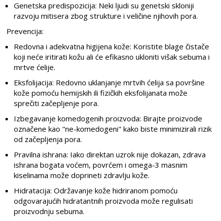
Genetska predispozicija: Neki ljudi su genetski skloniji
razvoju mitisera zbog strukture i veličine njihovih pora.
Prevencija:
Redovna i adekvatna higijena kože: Koristite blage čistače
koji neće iritirati kožu ali će efikasno ukloniti višak sebuma i
mrtve ćelije.
Eksfolijacija: Redovno uklanjanje mrtvih ćelija sa površine
kože pomoću hemijskih ili fizičkih eksfolijanata može
sprečiti začepljenje pora.
Izbegavanje komedogenih proizvoda: Birajte proizvode
označene kao "ne-komedogeni" kako biste minimizirali rizik
od začepljenja pora.
Pravilna ishrana: Iako direktan uzrok nije dokazan, zdrava
ishrana bogata voćem, povrćem i omega-3 masnim
kiselinama može doprineti zdravlju kože.
Hidratacija: Održavanje kože hidriranom pomoću
odgovarajućih hidratantnih proizvoda može regulisati
proizvodnju sebuma.