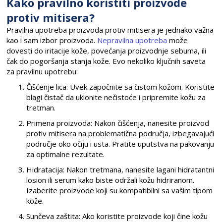
Kako pravilno koristiti proizvode
protiv mitisera?
Pravilna upotreba proizvoda protiv mitisera je jednako važna
kao i sam izbor proizvoda.
Nepravilna upotreba
može
dovesti do iritacije kože, povećanja proizvodnje sebuma, ili
čak do pogoršanja stanja kože. Evo nekoliko ključnih saveta
za pravilnu upotrebu:
Čišćenje lica: Uvek započnite sa čistom kožom. Koristite
blagi čistač da uklonite nečistoće i pripremite kožu za
tretman.
Primena proizvoda: Nakon čišćenja, nanesite proizvod
protiv mitisera na problematična područja, izbegavajući
područje oko očiju i usta. Pratite uputstva na pakovanju
za optimalne rezultate.
Hidratacija: Nakon tretmana, nanesite lagani hidratantni
losion ili serum kako biste održali kožu hidriranom.
Izaberite proizvode koji su kompatibilni sa vašim tipom
kože.
Sunčeva zaštita: Ako koristite proizvode koji čine kožu