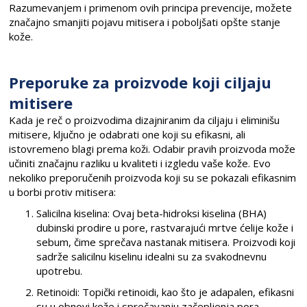
Razumevanjem i primenom ovih principa prevencije, možete
značajno smanjiti pojavu mitisera i poboljšati opšte stanje
kože.
Preporuke za proizvode koji ciljaju
mitisere
Kada je reč o proizvodima dizajniranim da ciljaju i eliminišu
mitisere, ključno je odabrati one koji su efikasni, ali
istovremeno blagi prema koži. Odabir pravih proizvoda može
učiniti značajnu razliku u kvaliteti i izgledu vaše kože. Evo
nekoliko preporučenih proizvoda koji su se pokazali efikasnim
u borbi protiv mitisera:
Salicilna kiselina: Ovaj beta-hidroksi kiselina (BHA)
dubinski prodire u pore, rastvarajući mrtve ćelije kože i
sebum, čime sprečava nastanak mitisera. Proizvodi koji
sadrže salicilnu kiselinu idealni su za svakodnevnu
upotrebu.
Retinoidi: Topički retinoidi, kao što je adapalen, efikasni
su u obnovi kože i sprečavanju začepljenja pora.