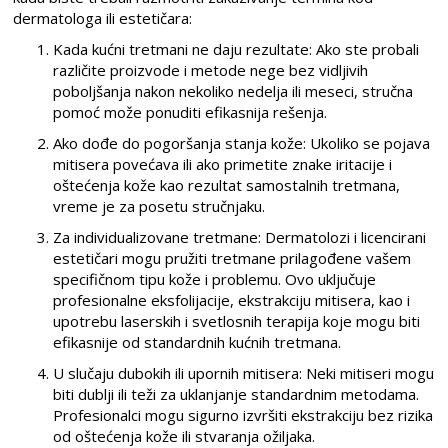
dermatologa ili estetičara:
Kada kućni tretmani ne daju rezultate: Ako ste probali
različite proizvode i metode nege bez vidljivih
poboljšanja nakon nekoliko nedelja ili meseci, stručna
pomoć može ponuditi efikasnija rešenja.
Ako dođe do pogoršanja stanja kože: Ukoliko se pojava
mitisera povećava ili ako primetite znake iritacije i
oštećenja kože kao rezultat samostalnih tretmana,
vreme je za posetu stručnjaku.
Za individualizovane tretmane: Dermatolozi i licencirani
estetičari mogu pružiti tretmane prilagođene vašem
specifičnom tipu kože i problemu. Ovo uključuje
profesionalne eksfolijacije, ekstrakciju mitisera, kao i
upotrebu laserskih i svetlosnih terapija koje mogu biti
efikasnije od standardnih kućnih tretmana.
U slučaju dubokih ili upornih mitisera: Neki mitiseri mogu
biti dublji ili teži za uklanjanje standardnim metodama.
Profesionalci mogu sigurno izvršiti ekstrakciju bez rizika
od oštećenja kože ili stvaranja ožiljaka.