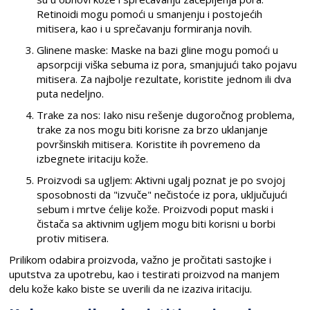
Retinoidi mogu pomoći u smanjenju i postojećih
mitisera, kao i u sprečavanju formiranja novih.
Glinene maske: Maske na bazi gline mogu pomoći u
apsorpciji viška sebuma iz pora, smanjujući tako pojavu
mitisera. Za najbolje rezultate, koristite jednom ili dva
puta nedeljno.
Trake za nos: Iako nisu rešenje dugoročnog problema,
trake za nos mogu biti korisne za brzo uklanjanje
površinskih mitisera. Koristite ih povremeno da
izbegnete iritaciju kože.
Proizvodi sa ugljem: Aktivni ugalj poznat je po svojoj
sposobnosti da "izvuče" nečistoće iz pora, uključujući
sebum i mrtve ćelije kože. Proizvodi poput maski i
čistača sa aktivnim ugljem mogu biti korisni u borbi
protiv mitisera.
Prilikom odabira proizvoda, važno je pročitati sastojke i
uputstva za upotrebu, kao i testirati proizvod na manjem
delu kože kako biste se uverili da ne izaziva iritaciju.