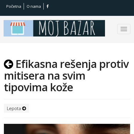
Početna
O nama
Efikasna rešenja protiv
mitisera na svim
tipovima kože
Lepota