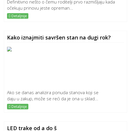
Definitivno nešto o čemu roditelji prvo razmišljaju kada
očekuju prinovu jeste opreman...
Detaljnije
Kako iznajmiti savršen stan na dugi rok?
Ako se danas analizira ponuda stanova koji se
daju u zakup, može se reći da je ona u sklad...
Detaljnije
LED trake od a do š