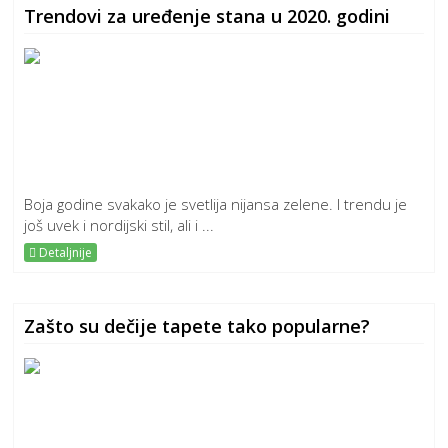
Trendovi za uređenje stana u 2020. godini
Boja godine svakako je svetlija nijansa zelene. I trendu je
još uvek i nordijski stil, ali i ...
Detaljnije
Zašto su dečije tapete tako popularne?