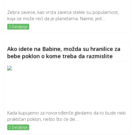
Zebra zavese, kao vrsta zavesa stekle su popularnost,
koja se može reći da je planetarna. Naime, jed...
Detaljnije
Ako idete na Babine, možda su hranilice za
bebe poklon o kome treba da razmislite
Kada kupujemo za novorođenče gledamo da to bude neki
praktičan poklon, nešto što će de...
Detaljnije