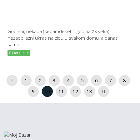
Gobleni, nekada (sedamdesetih godina XX veka)
nezaobilazni ukras na zidu u svakom domu, a danas
samo...
Detaljnije
1
2
3
4
5
6
7
8
9
10
11
12
13