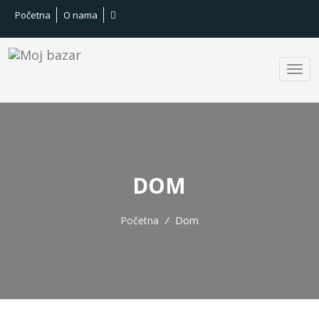
Početna
O nama
DOM
Početna
/
Dom