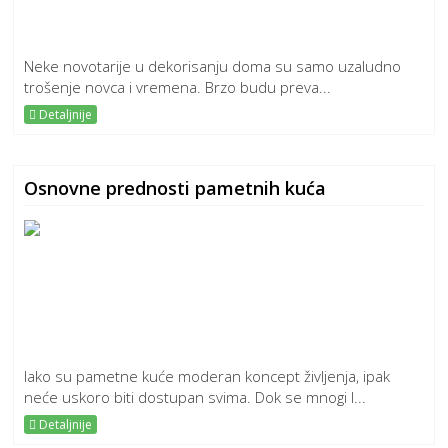
Neke novotarije u dekorisanju doma su samo uzaludno
trošenje novca i vremena. Brzo budu preva...
Detaljnije
Osnovne prednosti pametnih kuća
Iako su pametne kuće moderan koncept življenja, ipak
neće uskoro biti dostupan svima. Dok se mnogi l...
Detaljnije