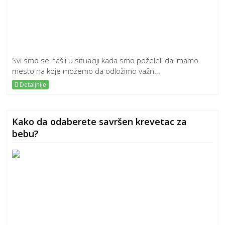
Svi smo se našli u situaciji kada smo poželeli da imamo
mesto na koje možemo da odložimo važn...
Detaljnije
Kako da odaberete savršen krevetac za
bebu?