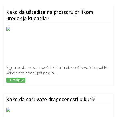
Kako da uštedite na prostoru prilikom
uređenja kupatila?
Sigurno ste nekada poželeli da imate nešto veće kupatilo
kako biste dodali još neki bi...
Detaljnije
Kako da sačuvate dragocenosti u kući?