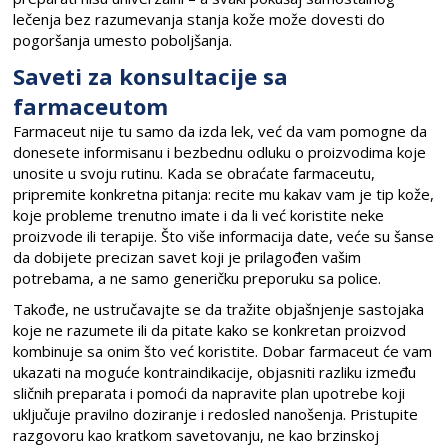
lečenja bez razumevanja stanja kože može dovesti do
pogoršanja umesto poboljšanja.
Saveti za konsultacije sa
farmaceutom
Farmaceut nije tu samo da izda lek, već da vam pomogne da
donesete informisanu i bezbednu odluku o proizvodima koje
unosite u svoju rutinu. Kada se obraćate farmaceutu,
pripremite konkretna pitanja: recite mu kakav vam je tip kože,
koje probleme trenutno imate i da li već koristite neke
proizvode ili terapije. Što više informacija date, veće su šanse
da dobijete precizan savet koji je prilagođen vašim
potrebama, a ne samo generičku preporuku sa police.
Takođe, ne ustručavajte se da tražite objašnjenje sastojaka
koje ne razumete ili da pitate kako se konkretan proizvod
kombinuje sa onim što već koristite. Dobar farmaceut će vam
ukazati na moguće kontraindikacije, objasniti razliku između
sličnih preparata i pomoći da napravite plan upotrebe koji
uključuje pravilno doziranje i redosled nanošenja. Pristupite
razgovoru kao kratkom savetovanju, ne kao brzinskoj