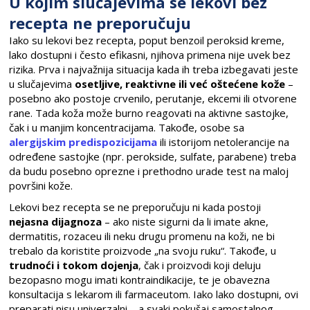
U kojim slučajevima se lekovi bez
recepta ne preporučuju
Iako su lekovi bez recepta, poput benzoil peroksid kreme,
lako dostupni i često efikasni, njihova primena nije uvek bez
rizika. Prva i najvažnija situacija kada ih treba izbegavati jeste
u slučajevima
osetljive, reaktivne ili već oštećene kože
–
posebno ako postoje crvenilo, perutanje, ekcemi ili otvorene
rane. Tada koža može burno reagovati na aktivne sastojke,
čak i u manjim koncentracijama. Takođe, osobe sa
alergijskim predispozicijama
ili istorijom netolerancije na
određene sastojke (npr. perokside, sulfate, parabene) treba
da budu posebno oprezne i prethodno urade test na maloj
površini kože.
Lekovi bez recepta se ne preporučuju ni kada postoji
nejasna dijagnoza
– ako niste sigurni da li imate akne,
dermatitis, rozaceu ili neku drugu promenu na koži, ne bi
trebalo da koristite proizvode „na svoju ruku“. Takođe, u
trudnoći i tokom dojenja
, čak i proizvodi koji deluju
bezopasno mogu imati kontraindikacije, te je obavezna
konsultacija s lekarom ili farmaceutom. Iako lako dostupni, ovi
preparati nisu univerzalni – a svaki pokušaj samostalnog