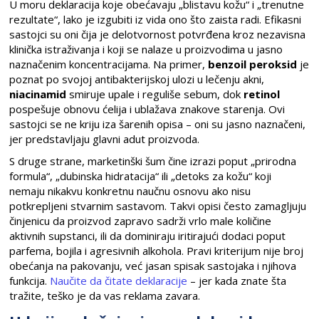
U moru deklaracija koje obećavaju „blistavu kožu“ i „trenutne
rezultate“, lako je izgubiti iz vida ono što zaista radi. Efikasni
sastojci su oni čija je delotvornost potvrđena kroz nezavisna
klinička istraživanja i koji se nalaze u proizvodima u jasno
naznačenim koncentracijama. Na primer,
benzoil peroksid
je
poznat po svojoj antibakterijskoj ulozi u lečenju akni,
niacinamid
smiruje upale i reguliše sebum, dok
retinol
pospešuje obnovu ćelija i ublažava znakove starenja. Ovi
sastojci se ne kriju iza šarenih opisa – oni su jasno naznačeni,
jer predstavljaju glavni adut proizvoda.
S druge strane, marketinški šum čine izrazi poput „prirodna
formula“, „dubinska hidratacija“ ili „detoks za kožu“ koji
nemaju nikakvu konkretnu naučnu osnovu ako nisu
potkrepljeni stvarnim sastavom. Takvi opisi često zamagljuju
činjenicu da proizvod zapravo sadrži vrlo male količine
aktivnih supstanci, ili da dominiraju iritirajući dodaci poput
parfema, bojila i agresivnih alkohola. Pravi kriterijum nije broj
obećanja na pakovanju, već jasan spisak sastojaka i njihova
funkcija.
Naučite da čitate deklaracije
– jer kada znate šta
tražite, teško je da vas reklama zavara.