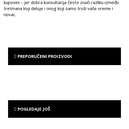
kupovini – jer dobra konsultacija često znači razliku između
tretmana koji deluje i onog koji samo troši vaše vreme i
novac.
PREPORUČENI PROIZVODI
POGLEDAJE JOŠ