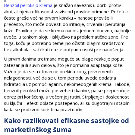
Benzoil peroksid krema
je snažan saveznik u borbi protiv
akni, ali njena efikasnost zavisi od pravilne primene. Početnici
često greše već na prvom koraku – nanose previše ili
prečesto, što može dovesti do iritacije, crvenila i perutanja
kože. Pravilno je da se krema nanosi jednom dnevno, najbolje
uveče, u tankom sloju i isključivo na problematične zone. Pre
toga, kožu je potrebno temeljno očistiti blagim sredstvom
bez alkohola i sačekati da se potpuno osuši pre nanošenja.
U prvim danima tretmana moguće su blage reakcije poput
zatezanja ili suvih delova, što je normalna adaptacija kože.
Važno je da se tretman ne prekida zbog privremenih
nelagodnosti, već da se u tom periodu uvede dodatna
hidratacija uz pomoć laganih, nekomedogenih krema. Takođe,
benzoil peroksid može posvetleti tkanine, pa se preporučuje
oprez pri korišćenju u večernjoj rutini. Strpljenje i doslednost
su ključni – efekti dolaze postepeno, ali su dugotrajni i stabilni
kada se proizvod koristi na pravi način.
Kako razlikovati efikasne sastojke od
marketinškog šuma