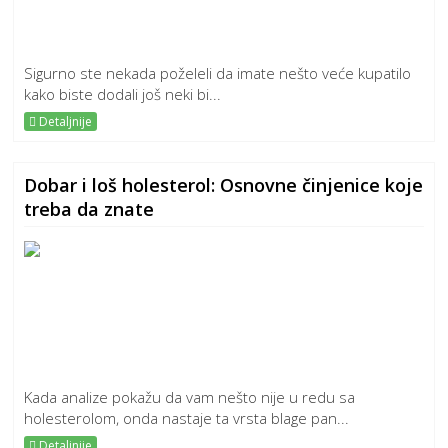
Sigurno ste nekada poželeli da imate nešto veće kupatilo
kako biste dodali još neki bi...
Detaljnije
Dobar i loš holesterol: Osnovne činjenice koje
treba da znate
Kada analize pokažu da vam nešto nije u redu sa
holesterolom, onda nastaje ta vrsta blage pan...
Detaljnije