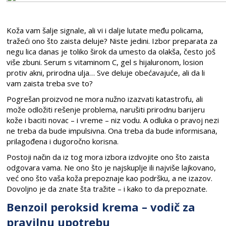
Koža vam šalje signale, ali vi i dalje lutate među policama,
tražeći ono što zaista deluje? Niste jedini. Izbor preparata za
negu lica danas je toliko širok da umesto da olakša, često još
više zbuni. Serum s vitaminom C, gel s hijaluronom, losion
protiv akni, prirodna ulja… Sve deluje obećavajuće, ali da li
vam zaista treba sve to?
Pogrešan proizvod ne mora nužno izazvati katastrofu, ali
može odložiti rešenje problema, narušiti prirodnu barijeru
kože i baciti novac – i vreme – niz vodu. A odluka o pravoj nezi
ne treba da bude impulsivna. Ona treba da bude informisana,
prilagođena i dugoročno korisna.
Postoji način da iz tog mora izbora izdvojite ono što zaista
odgovara vama. Ne ono što je najskuplje ili najviše lajkovano,
već ono što vaša koža prepoznaje kao podršku, a ne izazov.
Dovoljno je da znate šta tražite – i kako to da prepoznate.
Benzoil peroksid krema – vodič za
pravilnu upotrebu