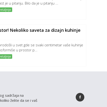
st je u pitanju. Bilo da je u pitanju ...
etaljnije
stor! Nekoliko saveta za dizajn kuhinje
rodošli u svet gde se svaki centimetar vaše kuhinje
nsformiše u prostor p...
etaljnije
ivog sadržaja na
oliko želite da se i vaš