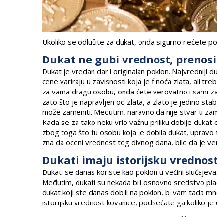
Ukoliko se odlučite za dukat, onda sigurno nećete pog
Dukat ne gubi vrednost, prenosi
Dukat je vredan dar i originalan poklon. Najvredniji d
cene variraju u zavisnosti koja je finoća zlata, ali tre
za vama dragu osobu, onda ćete verovatno i sami zak
zato što je napravljen od zlata, a zlato je jedino st
može zameniti. Međutim, naravno da nije stvar u zamen
Kada se za tako neku vrlo važnu priliku dobije dukat 
zbog toga što tu osobu koja je dobila dukat, upravo 
zna da oceni vrednost tog divnog dana, bilo da je ven
Dukati imaju istorijsku vrednos
Dukati se danas koriste kao poklon u većini slučajeva. P
Međutim, dukati su nekada bili osnovno sredstvo pla
dukat koji ste danas dobili na poklon, bi vam tada m
istorijsku vrednost kovanice, podsećate ga koliko je 