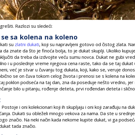
rešiti. Razlozi su sledeći:
 se sa kolena na koleno
ukati su
zlatni dukati
, koji su napravljeni gotovo od čistog zlata. N
ba da znate da što je finoća bolja, to je dukat skuplji. Ukoliko kupu
ljučiti da treba da izdvojite veću sumu novca. Dukat ne gubi vre
abilno i u poslednje vreme njegova cena raste, tako da se taj dukat
i, već je stvar u čuvanju tog dukata, koji, kako se, veruje donos
obično se on čuva tokom celog života i prenosi se s kolena na kole
taj poklon podseća na taj dan, zna da poseduje nešto vredno, jer
čanje bilo u pitanju, rođenje deteta, prvi rođendan deteta i slično
t
ostoje i oni kolekcionari koji ih skupljaju i oni koji zarađuju na du
ćanja. Dukati su obleželi mnogo vekova za nama. Da ste u srednj
nogo značio. Na neki način kada nekome kupite dukat, vi ga podseć
dukat tada značio.