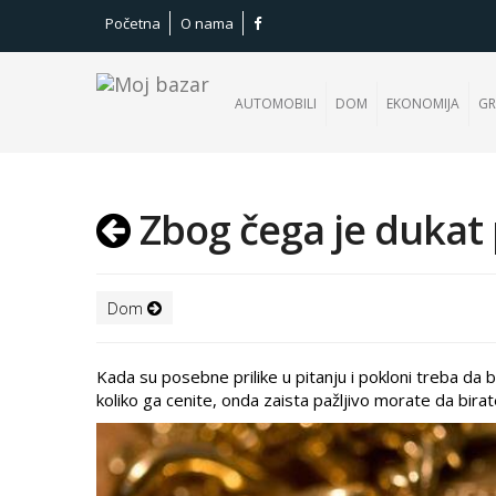
Početna
O nama
AUTOMOBILI
DOM
EKONOMIJA
GR
Zbog čega je dukat
Dom
Kada su posebne prilike u pitanju i pokloni treba d
koliko ga cenite, onda zaista pažljivo morate da bira