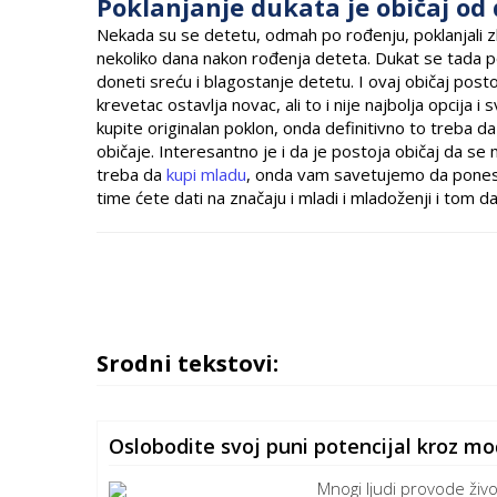
Poklanjanje dukata je običaj od
Nekada su se detetu, odmah po rođenju, poklanjali zlat
nekoliko dana nakon rođenja deteta. Dukat se tada p
doneti sreću i blagostanje detetu. I ovaj običaj posto
krevetac ostavlja novac, ali to i nije najbolja opcija 
kupite originalan poklon, onda definitivno to treba d
običaje. Interesantno je i da je postoja običaj da se
treba da
kupi mladu
, onda vam savetujemo da ponesete
time ćete dati na značaju i mladi i mladoženji i tom d
Srodni tekstovi:
Oslobodite svoj puni potencijal kroz mo
Mnogi ljudi provode živ