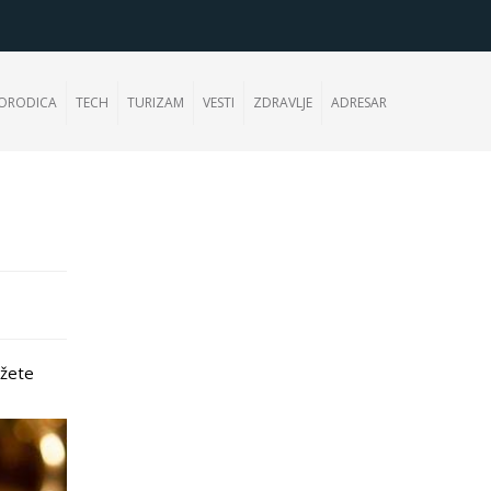
ORODICA
TECH
TURIZAM
VESTI
ZDRAVLJE
ADRESAR
ažete