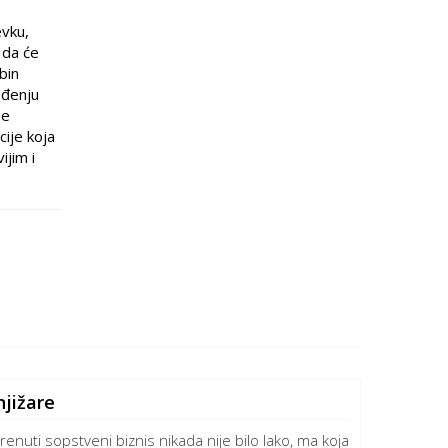
evku,
 da će
bin
rođenju
ne
cije koja
ijim i
jižare
renuti sopstveni biznis nikada nije bilo lako, ma koja