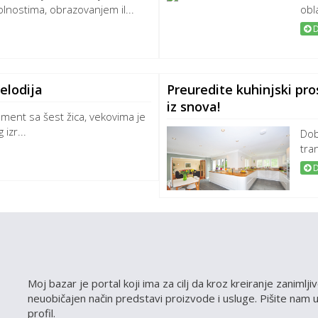
olnostima, obrazovanjem il...
obla
D
melodija
Preuredite kuhinjski pro
iz snova!
rument sa šest žica, vekovima je
izr...
Dob
tra
D
Moj bazar je portal koji ima za cilj da kroz kreiranje zanimlj
neuobičajen način predstavi proizvode i usluge. Pišite nam uk
profil.