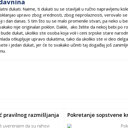
 davnina
ni dukati. Naime, ti dukati su se stavljali u ručno napravljenu kol
oklanjao upravo zbog vrednosti, zbog neprolaznosti, verovalo se
ji i dan danas. S tim što su se malo promenile stvari, pa neko u be
i svakako nije originalan poklon. Dakle, ako želite da nekoj bebi po 
a bude dukat, ukoliko ste osoba koja voli i ceni srpske stare narod
 mlada otkupljuje upravo dukatima, tako da ukoliko ste vi deo delga
 i jedan dukat, jer će to svakako učiniti taj događaj još zanimljiv
anu.
ć pravilnog razmišljanja
Pokretanje sopstvene kn
ot uverenjem da su njihovi
Pok