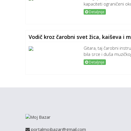
kapaciteti ograničeni ok
Detaljnije
Vodič kroz čarobni svet žica, kaiševa i 
Gitara, taj čarobni inst
bila srce i duša muzičkog 
Detaljnije
portalmojbazar@gmail.com