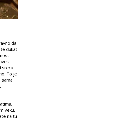
aravno da
jete dukat
dnost
 uvek
i sreću.
no. To je
 i sama
.
katima.
em veku,
ate na tu