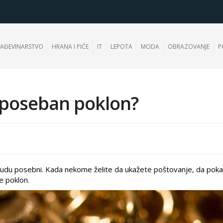
AĐEVINARSTVO
HRANA I PIĆE
IT
LEPOTA
MODA
OBRAZOVANJE
P
 poseban poklon?
a budu posebni. Kada nekome želite da ukažete poštovanje, da pok
te poklon.