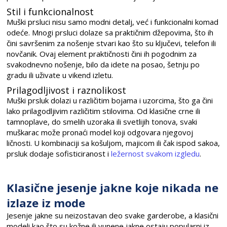
Stil i funkcionalnost
Muški prsluci nisu samo modni detalj, već i funkcionalni komad
odeće. Mnogi prsluci dolaze sa praktičnim džepovima, što ih
čini savršenim za nošenje stvari kao što su ključevi, telefon ili
novčanik. Ovaj element praktičnosti čini ih pogodnim za
svakodnevno nošenje, bilo da idete na posao, šetnju po
gradu ili uživate u vikend izletu.
Prilagodljivost i raznolikost
Muški prsluk dolazi u različitim bojama i uzorcima, što ga čini
lako prilagodljivim različitim stilovima. Od klasične crne ili
tamnoplave, do smelih uzoraka ili svetlijih tonova, svaki
muškarac može pronaći model koji odgovara njegovoj
ličnosti. U kombinaciji sa košuljom, majicom ili čak ispod sakoa,
prsluk dodaje sofisticiranost i
ležernost svakom izgledu
.
Klasične jesenje jakne koje nikada ne
izlaze iz mode
Jesenje jakne su neizostavan deo svake garderobe, a klasični
modeli kao što su kožne ili vunene jakne ostaju popularni iz