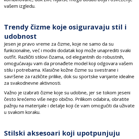
vašem izgledu.
Trendy čizme koje osiguravaju stil i
udobnost
Jesen je pravo vreme za čizme, koje ne samo da su
funkcionalne, već i modni dodatak koji može unaprediti svaki
outfit. Različiti stilovi čizama, od elegantnih do robustnih,
omogućavaju vam da pronađete model koji odgovara vašem
stilu i potrebama. Klasične kožne čizme su svestrane i
savršene za različite prilike, dok su sportske varijante idealne
za svakodnevne aktivnosti.
Važno je izabrati čizme koje su udobne, jer se tokom jeseni
često krećemo više nego obično. Prilikom odabira, obratite
pažnju na materijale i detalje koji će vam omogućiti da uživate
u svakom koraku.
Stilski aksesoari koji upotpunjuju