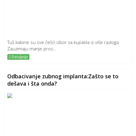
Tuš kabine su sve češći izbor za kupatila iz više razloga.
Zauzimaju manje pros...
Detaljnije
Odbacivanje zubnog implanta:Zašto se to
dešava i šta onda?