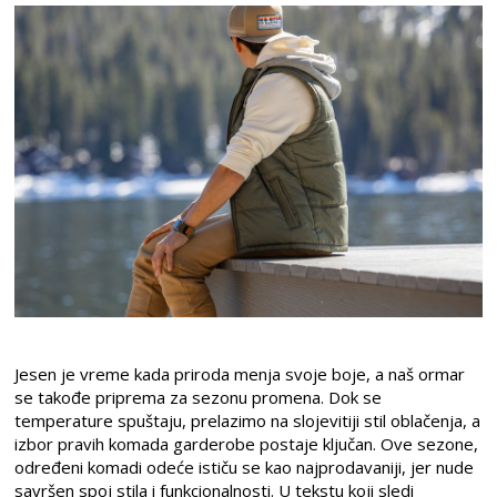
Jesen je vreme kada priroda menja svoje boje, a naš ormar
se takođe priprema za sezonu promena. Dok se
temperature spuštaju, prelazimo na slojevitiji stil oblačenja, a
izbor pravih komada garderobe postaje ključan. Ove sezone,
određeni komadi odeće ističu se kao najprodavaniji, jer nude
savršen spoj stila i funkcionalnosti. U tekstu koji sledi