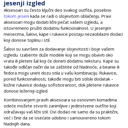
jesenji izgled
Aksesoari su često ključni deo svakog outfita, posebno
tokom jeseni
kada se radi o slojevitom oblačenju. Pravi
aksesoari mogu dodati lični pečat vašem izgledu, a
istovremeno pružiti dodatnu funkcionalnost. U jesenjim
mesecima, šalovi, kape i rukavice postaju nezaobilazni dodaci
koji donose toplinu i stil.
Šalovi su savršeni za dodavanje slojevitosti i boje vašem
izgledu. Izaberite duže modele koji se mogu obaviti oko
vrata ili pleteni šal koji će doneti dodatnu teksturu. Kape su
takođe odličan način da se zaštitite od hladnoće, a beanie ili
fedora mogu uneti dozu stila u vašu kombinaciju. Rukavice,
pored funkcionalnosti, takođe mogu biti stilski dodatak –
kožne rukavice dodaju sofisticiranost, dok pletene rukavice
donose ležerniji izgled.
Kombinovanjem pravih aksesoara sa osnovnim komadima
odeće možete stvoriti zanimljive i jedinstvene outfite koji
odražavaju vaš lični stil. Ovi dodaci ne samo da su praktični,
već i čine da se osećate udobno i samouvereno tokom
hladnijih dana.