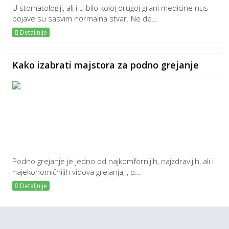
U stomatologiji, ali i u bilo kojoj drugoj grani medicine nus
pojave su sasvim normalna stvar. Ne de...
Detaljnije
Kako izabrati majstora za podno grejanje
Podno grejanje je jedno od najkomfornijih, najzdravijih, ali i
najekonomičnijih vidova grejanja, , p...
Detaljnije