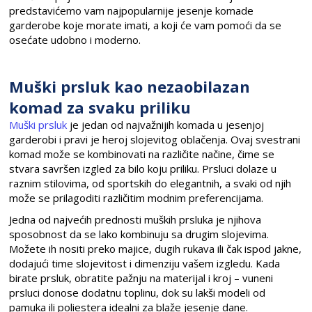
predstavićemo vam najpopularnije jesenje komade
garderobe koje morate imati, a koji će vam pomoći da se
osećate udobno i moderno.
Muški prsluk kao nezaobilazan
komad za svaku priliku
Muški prsluk
je jedan od najvažnijih komada u jesenjoj
garderobi i pravi je heroj slojevitog oblačenja. Ovaj svestrani
komad može se kombinovati na različite načine, čime se
stvara savršen izgled za bilo koju priliku. Prsluci dolaze u
raznim stilovima, od sportskih do elegantnih, a svaki od njih
može se prilagoditi različitim modnim preferencijama.
Jedna od najvećih prednosti muških prsluka je njihova
sposobnost da se lako kombinuju sa drugim slojevima.
Možete ih nositi preko majice, dugih rukava ili čak ispod jakne,
dodajući time slojevitost i dimenziju vašem izgledu. Kada
birate prsluk, obratite pažnju na materijal i kroj – vuneni
prsluci donose dodatnu toplinu, dok su lakši modeli od
pamuka ili poliestera idealni za blaže jesenje dane.