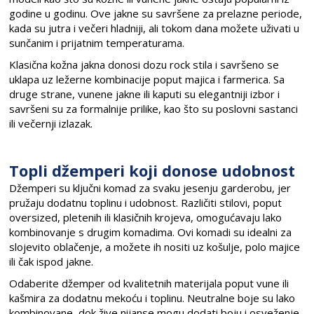
godine u godinu. Ove jakne su savršene za prelazne periode,
kada su jutra i večeri hladniji, ali tokom dana možete uživati u
sunčanim i prijatnim temperaturama.
Klasična kožna jakna donosi dozu rock stila i savršeno se
uklapa uz ležerne kombinacije poput majica i farmerica. Sa
druge strane, vunene jakne ili kaputi su elegantniji izbor i
savršeni su za formalnije prilike, kao što su poslovni sastanci
ili večernji izlazak.
Topli džemperi koji donose udobnost
Džemperi su ključni komad za svaku jesenju garderobu, jer
pružaju dodatnu toplinu i udobnost. Različiti stilovi, poput
oversized, pletenih ili klasičnih krojeva, omogućavaju lako
kombinovanje s drugim komadima. Ovi komadi su idealni za
slojevito oblačenje, a možete ih nositi uz košulje, polo majice
ili čak ispod jakne.
Odaberite džemper od kvalitetnih materijala poput vune ili
kašmira za dodatnu mekoću i toplinu. Neutralne boje su lako
kombinovane, dok žive nijanse mogu dodati boju i osveženje