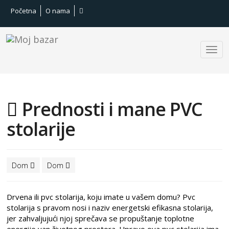
Početna
O nama
Prednosti i mane PVC
stolarije
Dom
Dom
Drvena ili pvc stolarija, koju imate u vašem domu? Pvc
stolarija s pravom nosi i naziv energetski efikasna stolarija,
jer zahvaljujući njoj sprečava se propuštanje toplotne