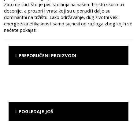
Zato ne čudi što je pvc stolarija na našem tržištu skoro tri
decenije, a prozori i vrata koji su u ponudi i dalje su
dominantni na tržištu. Lako održavanje, dug životni vek i
energetska efikasnost samo su neki od razloga zbog kojih se
nećete pokajati.
PREPORUČENI PROIZVODI
POGLEDAJE JOŠ