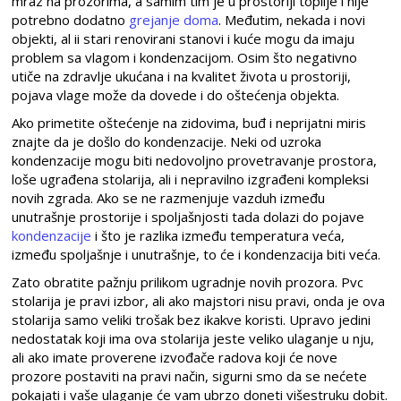
mraz na prozorima, a samim tim je u prostoriji toplije i nije
potrebno dodatno
grejanje doma
. Međutim, nekada i novi
objekti, al ii stari renovirani stanovi i kuće mogu da imaju
problem sa vlagom i kondenzacijom. Osim što negativno
utiče na zdravlje ukućana i na kvalitet života u prostoriji,
pojava vlage može da dovede i do oštećenja objekta.
Ako primetite oštećenje na zidovima, buđ i neprijatni miris
znajte da je došlo do kondenzacije. Neki od uzroka
kondenzacije mogu biti nedovoljno provetravanje prostora,
loše ugrađena stolarija, ali i nepravilno izgrađeni kompleksi
novih zgrada. Ako se ne razmenjuje vazduh između
unutrašnje prostorije i spoljašnjosti tada dolazi do pojave
kondenzacije
i što je razlika između temperatura veća,
između spoljašnje i unutrašnje, to će i kondenzacija biti veća.
Zato obratite pažnju prilikom ugradnje novih prozora. Pvc
stolarija je pravi izbor, ali ako majstori nisu pravi, onda je ova
stolarija samo veliki trošak bez ikakve koristi. Upravo jedini
nedostatak koji ima ova stolarija jeste veliko ulaganje u nju,
ali ako imate proverene izvođače radova koji će nove
prozore postaviti na pravi način, sigurni smo da se nećete
pokajati i vaše ulaganje će vam ubrzo doneti višestruku dobit.