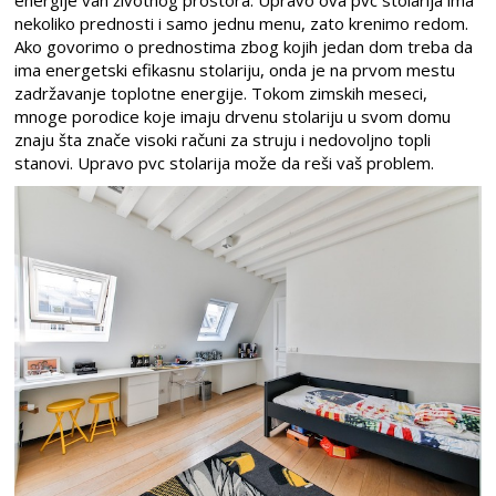
energije van životnog prostora. Upravo ova pvc stolarija ima
nekoliko prednosti i samo jednu menu, zato krenimo redom.
Ako govorimo o prednostima zbog kojih jedan dom treba da
ima energetski efikasnu stolariju, onda je na prvom mestu
zadržavanje toplotne energije. Tokom zimskih meseci,
mnoge porodice koje imaju drvenu stolariju u svom domu
znaju šta znače visoki računi za struju i nedovoljno topli
stanovi. Upravo pvc stolarija može da reši vaš problem.