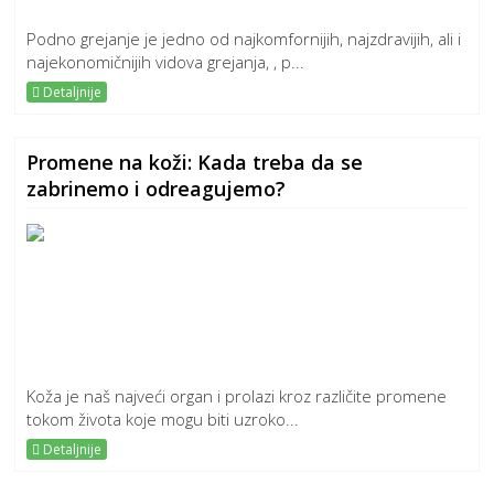
Podno grejanje je jedno od najkomfornijih, najzdravijih, ali i
najekonomičnijih vidova grejanja, , p...
Detaljnije
Promene na koži: Kada treba da se
zabrinemo i odreagujemo?
Koža je naš najveći organ i prolazi kroz različite promene
tokom života koje mogu biti uzroko...
Detaljnije